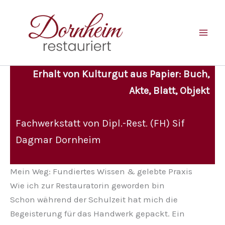
Zum
Inhalt
springen
Erhalt von Kulturgut aus Papier: Buch,
Akte, Blatt, Objekt
Fachwerkstatt von Dipl.-Rest. (FH) Sif
Dagmar Dornheim
Mein Weg: Fundiertes Wissen & gelebte Praxis
Wie ich zur Restauratorin geworden bin
Schon während der Schulzeit hat mich die
Begeisterung für das Handwerk gepackt. Ein